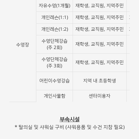
자유수영(1개월)
재학생, 교직원, 지역주민
55,
개인레슨(1:1)
재학생, 교직원, 지역주민
350
개인레슨(1:2)
재학생, 교직원, 지역주민
250
수영단체강습
재학생, 교직원, 지역주민
55,
수영장
(주 2회)
수영단체강습
재학생, 교직원, 지역주민
70,
(주 3회)
어린이수영강습
지역 내 초등학생
50,
개인사물함
센터이용자
5,
부속시설
* 탈의실 및 샤워실 구비 (샤워용품 및 수건 지참 필요)