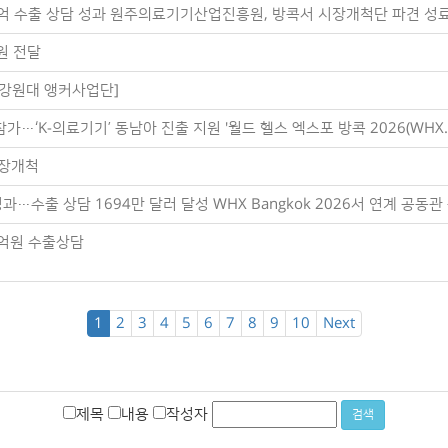
4억 수출 상담 성과 원주의료기기산업진흥원, 방콕서 시장개척단 파견 성료 
원 전달
[강원대 앵커사업단]
‘K-의료기기’ 동남아 진출 지원 '월드 헬스 엑스포 방콕 2026(WHX.
시장개척
출 상담 1694만 달러 달성 WHX Bangkok 2026서 연계 공동관 운
4억원 수출상담
1
2
3
4
5
6
7
8
9
10
Next
제목
내용
작성자
검색