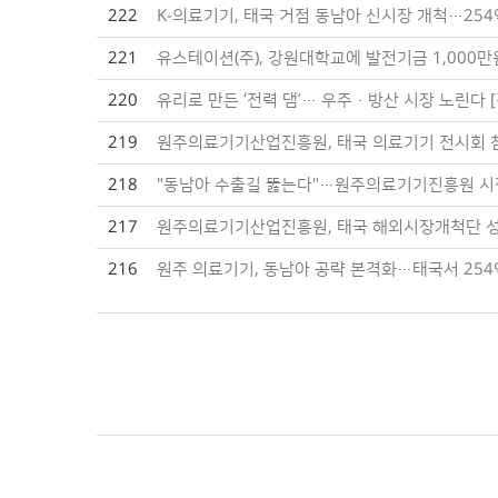
222
K-의료기기, 태국 거점 동남아 신시장 개척…25
221
유스테이션(주), 강원대학교에 발전기금 1,000만
220
유리로 만든 ‘전력 댐’… 우주·방산 시장 노린다 
219
원주의료기기산업진흥원, 태국 의료기기 전시회 참가…
218
"동남아 수출길 뚫는다"…원주의료기기진흥원 
217
원주의료기기산업진흥원, 태국 해외시장개척단 성과…수
216
원주 의료기기, 동남아 공략 본격화…태국서 25