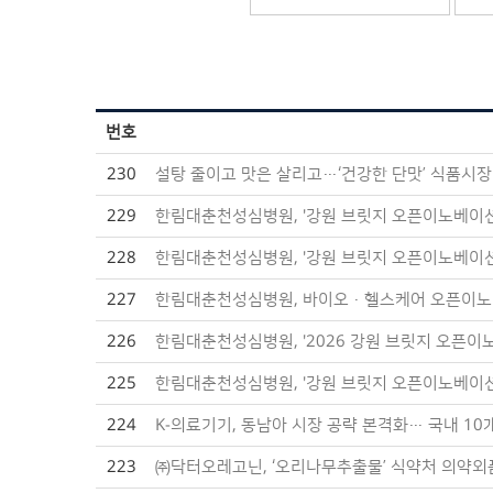
번호
230
설탕 줄이고 맛은 살리고…‘건강한 단맛’ 식품시장
229
한림대춘천성심병원, '강원 브릿지 오픈이노베이션
228
한림대춘천성심병원, '강원 브릿지 오픈이노베이션
227
한림대춘천성심병원, 바이오·헬스케어 오픈이노
226
한림대춘천성심병원, '2026 강원 브릿지 오픈이
225
한림대춘천성심병원, '강원 브릿지 오픈이노베이션
224
K-의료기기, 동남아 시장 공략 본격화… 국내 1
223
㈜닥터오레고닌, ‘오리나무추출물’ 식약처 의약외품 