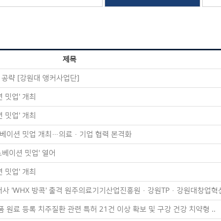
제목
 공략 [강원대 앵커사업단]
 밋업' 개최
 밋업' 개최
베이션 밋업 개최…의료·기업 협력 본격화
노베이션 밋업' 열어
 밋업' 개최
0개사 'WHX 방콕' 출격 원주의료기기산업진흥원·강원TP·강원대창업혁신
원료 등록 치주질환 관련 특허 21건 이상 확보 및 구강 건강 치약형 ..