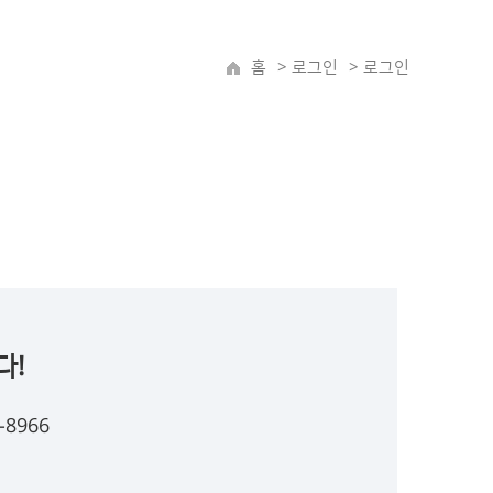
홈
>
로그인
> 로그인
다!
8966